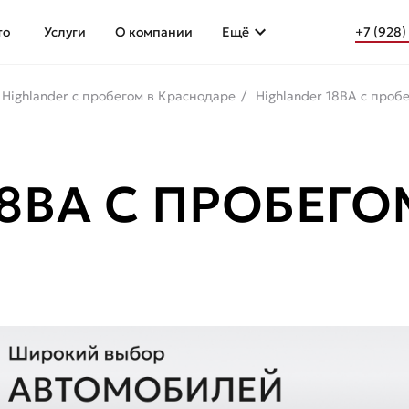
то
Услуги
О компании
Ещё
+7 (928)
 Highlander с пробегом в Краснодаре
Highlander 18ВА с проб
18ВА С ПРОБЕГ