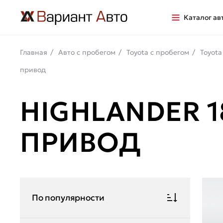
Каталог ав
Главная
Авто с пробегом
Toyota с пробегом
Toyota
привод
HIGHLANDER 
ПРИВОД
По популярности