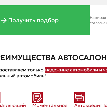
Нажимая н
Получить подбор
согласие
РЕИМУЩЕСТВА АВТОСАЛОНА
доставляем только
надежные автомобили и че
альный автомобиль!
чатляющий
Моментальное
Автокредит з