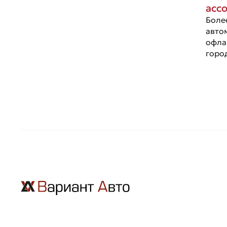
асс
Porsche
Боле
авто
Ravon
офла
горо
Renault
Seat
Skoda
Ssang Young
Subaru
Suzuki
Toyota
UAZ
Volkswagen