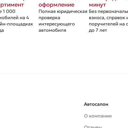
ортимент
оформление
минут
е 1 000
Полная юридическая
Без первоначаль
мобилей на 4
проверка
взноса, справок 
йн-площадках
интересующего
поручителей на 
да
автомобиля
до 7 лет
Автосалон
О компании
Отзывы