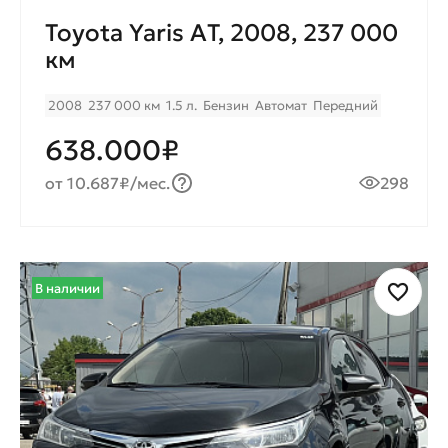
Toyota Yaris AТ, 2008, 237 000
км
2008
237 000 км
1.5 л.
Бензин
Автомат
Передний
638.000₽
от 10.687₽/мес.
298
В наличии