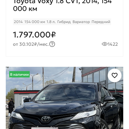
Toyota Voxy 1.8 CVT, 2014, 154
000 км
2014
154 000 км
1.8 л.
Гибрид
Вариатор
Передний
1.797.000₽
от 30.102₽/мес.
1422
В наличии