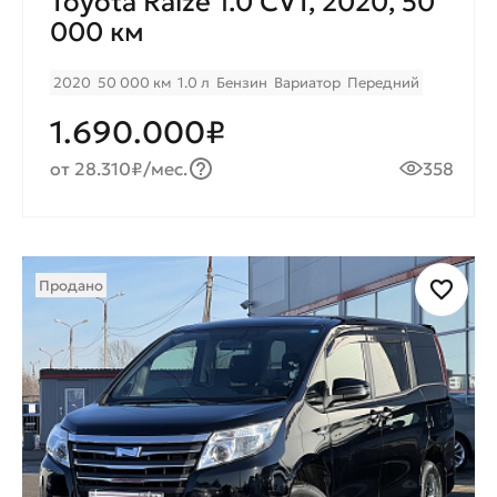
Toyota Raize 1.0 CVT, 2020, 50
000 км
2020
50 000 км
1.0 л
Бензин
Вариатор
Передний
1.690.000₽
от 28.310₽/мес.
358
Продано