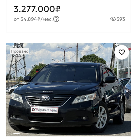
3.277.000₽
от 54.894₽/мес.
593
Продано