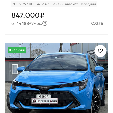
2006
297 000 км
2.4 л.
Бензин
Автомат
Передний
847.000₽
от 14.188₽/мес.
356
В наличии