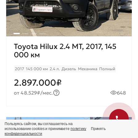
Toyota Hilux 2.4 МТ, 2017, 145
000 км
2017
145 000 км
2.4 л.
Дизель
Механика
Полный
2.897.000₽
от 48.529₽/мес.
648
Пользуясь сайтом, вы соглашаетесь на
Продано
использование cookies и принимаете
политику
Принять
конфиденциальности