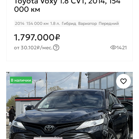
Toyota Voxy 1.8 CVT, 2014, 154
000 км
2014
154 000 км
1.8 л.
Гибрид
Вариатор
Передний
1.797.000₽
от 30.102₽/мес.
1421
В наличии