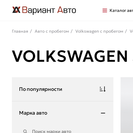
Каталог ав
Главная
Авто с пробегом
Volkswagen с пробегом
V
VOLKSWAGEN 
По популярности
Марка авто