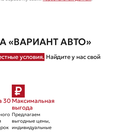
 «ВАРИАНТ АВТО»
стные условия.
Найдите у нас свой
а 30
Максимальная
выгода
ного
Предлагаем
и
выгодные цены,
срок
индивидуальные