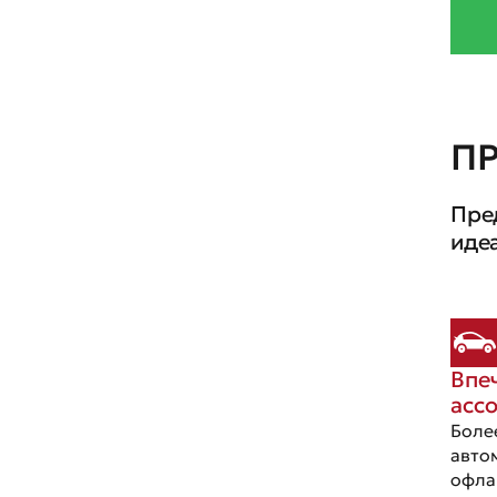
П
Пре
иде
Впе
асс
Боле
авто
офла