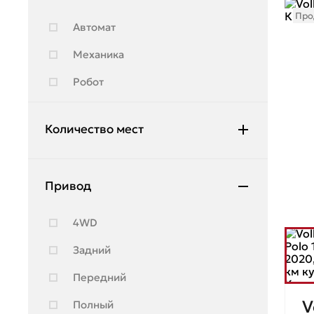
Про
Автомат
Механика
Робот
Количество мест
4
Привод
5
6
4WD
7
Задний
8
Передний
V
Полный