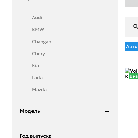
Audi
BMW
Changan
Авто
Chery
Kia
В н
Lada
Mazda
Skoda
Модель
Toyota
Volkswagen
Polo
Год выпуска