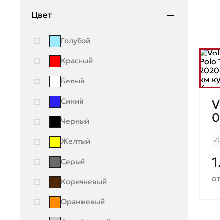
Цвет
Голубой
Красный
Белый
Синий
V
0
Черный
2
Желтый
1
Серый
от
Коричневый
Оранжевый