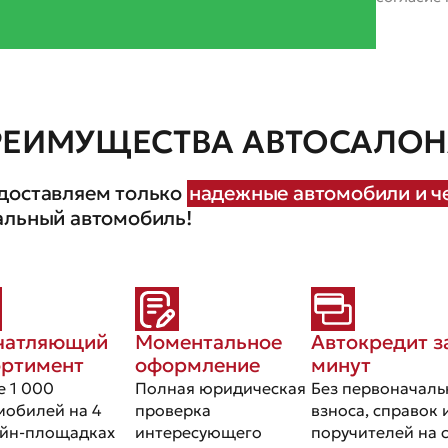
РЕИМУЩЕСТВА АВТОСАЛОНА
доставляем только
надежные автомобили и че
альный автомобиль!
чатляющий
Моментальное
Автокредит з
ортимент
оформление
минут
е 1 000
Полная юридическая
Без первоначаль
мобилей на 4
проверка
взноса, справок 
йн-площадках
интересующего
поручителей на 