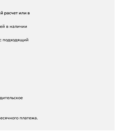
й pacчет или в
eй в нaличии
ас подходящий
дительское
есячного платежа.