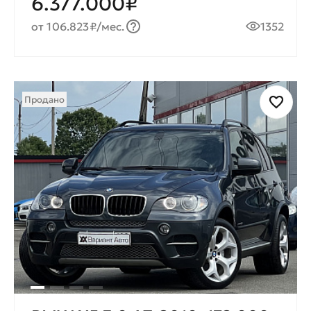
6.377.000₽
от 106.823₽/мес.
1352
Продано