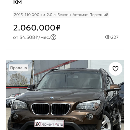
км
2015
110 000 км
2.0 л
Бензин
Автомат
Передний
2.060.000₽
от 34.508₽/мес.
227
Продано