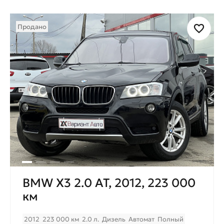
Продано
BMW X3 2.0 AT, 2012, 223 000
км
2012
223 000 км
2.0 л.
Дизель
Автомат
Полный