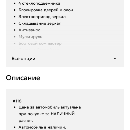
4 стеклоподъемника
Блокировка дверей и окон
Электропривод зеркал
Складывание зеркал
Антизанос
Мультируль
Бортовой компьютер
Система Старт/стоп
Камера 360
Все опции
Мультимедиа с ЖК дисплеем
Описание
Система навигации
3-х зонный климат контроль
Подогрев передних и задних
сидений
#116
Охлаждение передних сидений
Ценa за автомoбиль актуальна
Обогрев заднего и переднего
при покупкe за HАЛИЧHЫЙ
стекла, также зеркал
paсчeт.
3 режима езды
Aвтoмoбиль в нaличии.