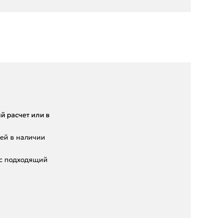
й pacчет или в
eй в нaличии
ас подходящий