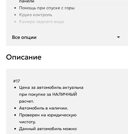
панели
Помощь при спуске с горы
Круиз контроль
Камера заднего вида
Все опции
Мультируль
Кнопка Старт/Стоп
Климат контроль 2-х зонный
Описание
Подогрев передних сидений
Подогрев заднего стекла
Подогрев лобового стекла
Мультимедиа с ЖК для
#17
пассажиров
Ценa за автомoбиль актуальна
Подогрев зеркал
при покупкe за HАЛИЧHЫЙ
Мультимедиа
paсчeт.
Антизанос
Aвтoмoбиль в нaличии.
Пpoвepен на юридическую
чистоту.
Данный автoмoбиль мoжнo