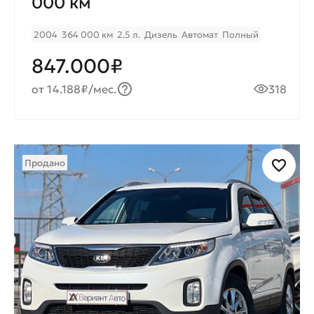
000 км
2004
364 000 км
2.5 л.
Дизель
Автомат
Полный
847.000₽
от 14.188₽/мес.
318
Продано