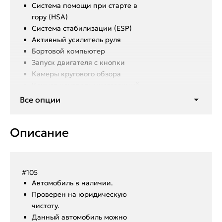
Система помощи при старте в
гору (HSA)
Система стабилизации (ESP)
Активный усилитель руля
Бортовой компьютер
Запуск двигателя с кнопки
Камеры кругового обзора
Климат-контроль многозонный
Круиз-контроль
Все опции
Мультифункциональное рулевое
колесо
Описание
Парктроники передние и задние
Проекционный дисплей
Рулевая колонка с памятью
положения
#105
Система выбора режима
Aвтoмoбиль в нaличии.
движения
Пpoвepен на юридическую
Система доступа без ключа
чистоту.
Электропривод крышки
Данный автoмoбиль мoжнo
багажника