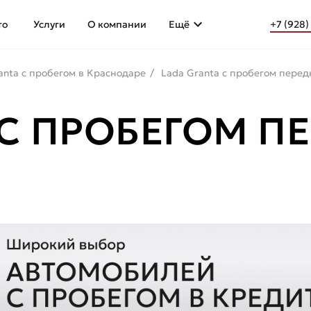
то
Услуги
О компании
Ещё
+7 (928)
anta с пробегом в Краснодаре
Lada Granta с пробегом пере
 С ПРОБЕГОМ П