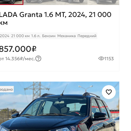
LADA Granta 1.6 МТ, 2024, 21 000
км
2024
21 000 км
1.6 л.
Бензин
Механика
Передний
857.000₽
от 14.356₽/мес.
1153
родано