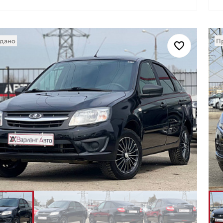
дано
П