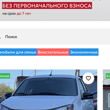
мобили для семьи
Вместительные
Экономичные
аличии
В 