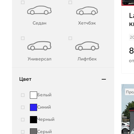
Lincoln
L
Lynk & Co
к
Седан
Хетчбэк
Mazda
2
Mercedes-Benz
8
Mini
Универсал
Лифтбек
от
Mitsubishi
Moskvich
Цвет
Nissan
Про
Белый
OMODA
Синий
Opel
Черный
Peugeot
Серый