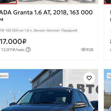
ADA Granta 1.6 AT, 2018, 163 000
м
018
163 000 км
1.6 л.
Бензин
Автомат
Передний
17.000₽
 12.011₽/мес.
928
дано
П