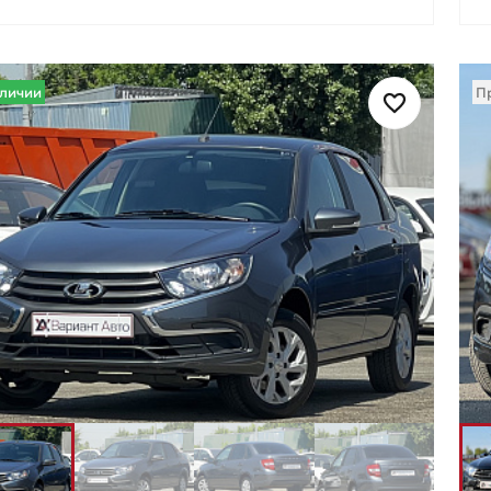
аличии
П