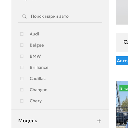
Audi
Belgee
BMW
Авто
Brilliance
Cadillac
В н
Changan
Chery
Chevrolet
Модель
Citroen