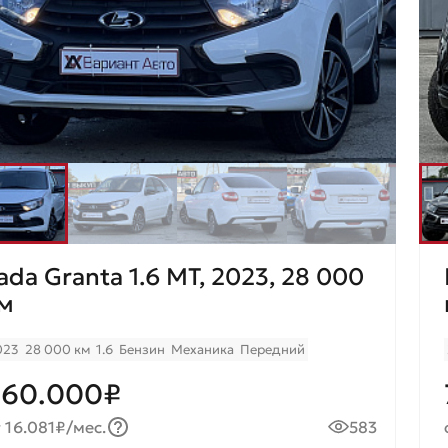
ada Granta 1.6 MT, 2023, 28 000
м
023
28 000 км
1.6
Бензин
Механика
Передний
960.000₽
 16.081₽/мес.
583