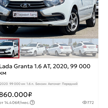
Lada Granta 1.6 AТ, 2020, 99 000
км
2020
99 000 км
1.6 л.
Бензин
Автомат
Передний
860.000₽
от 14.406₽/мес.
772