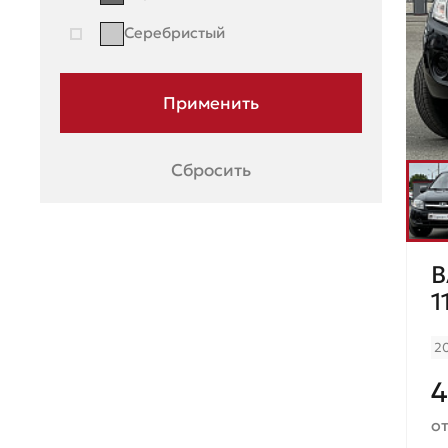
Porsche
Серебристый
Ravon
Renault
Seat
Skoda
Сбросить
Ssang Young
Subaru
В
Suzuki
1
Toyota
2
UAZ
Volkswagen
от
Volvo