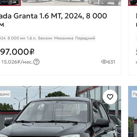
ada Granta 1.6 МТ, 2024, 8 000
м
024
8 000 км
1.6 л.
Бензин
Механика
Передний
97.000₽
 15.026₽/мес.
631
дано
П