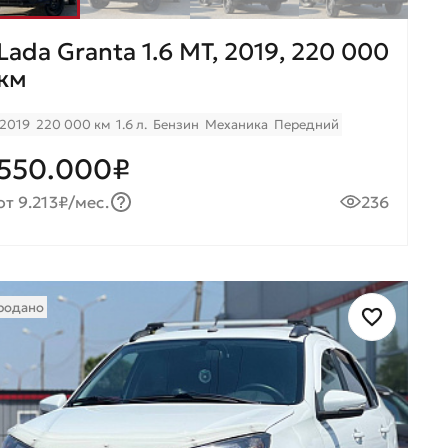
Lada Granta 1.6 МТ, 2019, 220 000
км
2019
220 000 км
1.6 л.
Бензин
Механика
Передний
550.000₽
от 9.213₽/мес.
236
родано