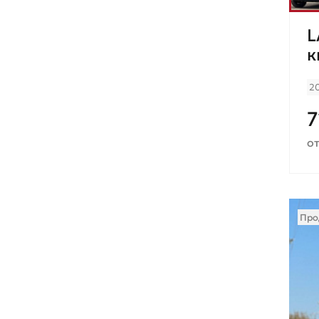
L
к
2
7
от
Про