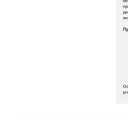
об
пр
ур
эк
Пр
Ос
ус