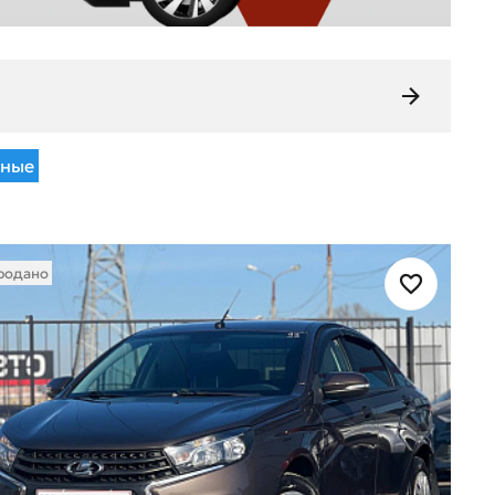
жные
родано