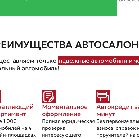
РЕИМУЩЕСТВА АВТОСАЛОНА
доставляем только
надежные автомобили и че
альный автомобиль!
чатляющий
Моментальное
Автокредит з
ортимент
оформление
минут
е 1 000
Полная юридическая
Без первоначаль
мобилей на 4
проверка
взноса, справок 
йн-площадках
интересующего
поручителей на 