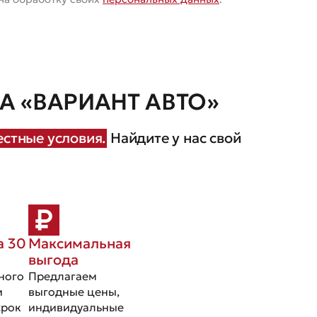
 «ВАРИАНТ АВТО»
стные условия.
Найдите у нас свой
а 30
Максимальная
выгода
ного
Предлагаем
и
выгодные цены,
срок
индивидуальные