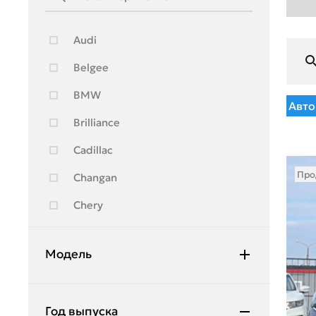
Audi
Belgee
BMW
Авто
Brilliance
Cadillac
Про
Changan
Chery
Chevrolet
Модель
Citroen
Daewoo
2107
Год выпуска
Daihatsu