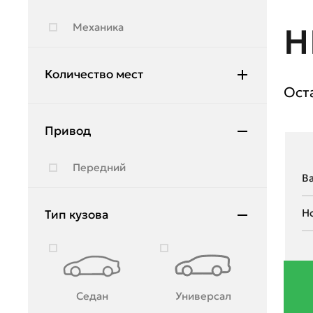
Hyundai
Механика
Н
Infiniti
JAC
Количество мест
Ост
Jeep
5
Jetour
Привод
Kia
Передний
Lada
Land Rover
Тип кузова
Lexus
Lifan
Lincoln
Седан
Универсал
Lynk & Co