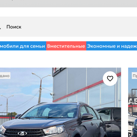
мобили для семьи
Вместительные
Экономные и наде
дано
П