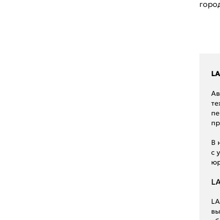
горо
Renault
Seat
Skoda
Ssang Young
LA
Subaru
Ав
те
Suzuki
пе
пр
Toyota
В 
UAZ
с 
юр
Volkswagen
LA
Volvo
ГАЗ
LA
вы