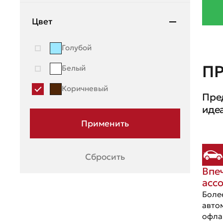
Mazda
Цвет
Mercedes-Benz
Голубой
Mini
П
Белый
Mitsubishi
Коричневый
Пре
Moskvich
иде
Nissan
OMODA
Opel
Сбросить
Впе
Peugeot
асс
Porsche
Боле
авто
Ravon
офла