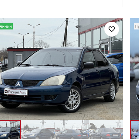
аличии
П