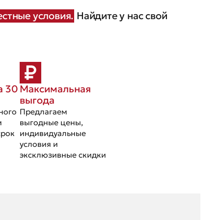
стные условия.
Найдите у нас свой
а 30
Максимальная
выгода
ного
Предлагаем
и
выгодные цены,
срок
индивидуальные
условия и
эксклюзивные скидки