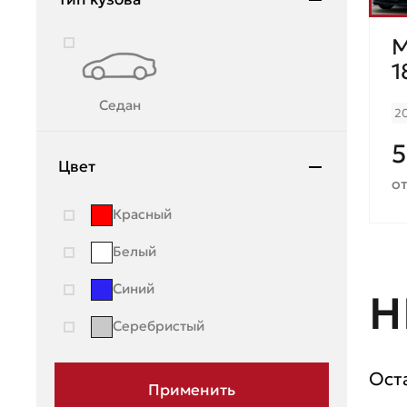
Lincoln
M
Lynk & Co
1
Mazda
Седан
2
Mercedes-Benz
5
Mini
Цвет
от
Mitsubishi
Красный
Moskvich
Белый
Nissan
Синий
Н
OMODA
Серебристый
Opel
Peugeot
Ост