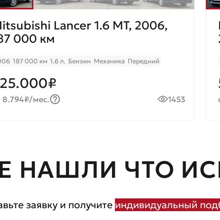
itsubishi Lancer 1.6 MT, 2006,
87 000 км
006
187 000 км
1.6 л.
Бензин
Механика
Передний
25.000₽
 8.794₽/мес.
1453
Е НАШЛИ ЧТО ИС
авьте заявку и получите
индивидуальный подб