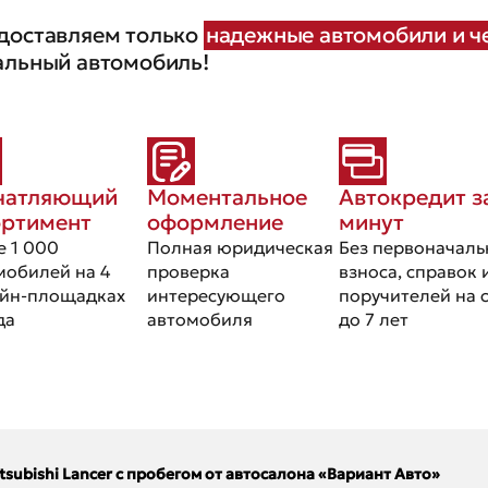
доставляем только
надежные автомобили и че
альный автомобиль!
чатляющий
Моментальное
Автокредит з
ортимент
оформление
минут
е 1 000
Полная юридическая
Без первоначаль
мобилей на 4
проверка
взноса, справок 
йн-площадках
интересующего
поручителей на 
да
автомобиля
до 7 лет
tsubishi Lancer с пробегом от автосалона «Вариант Авто»