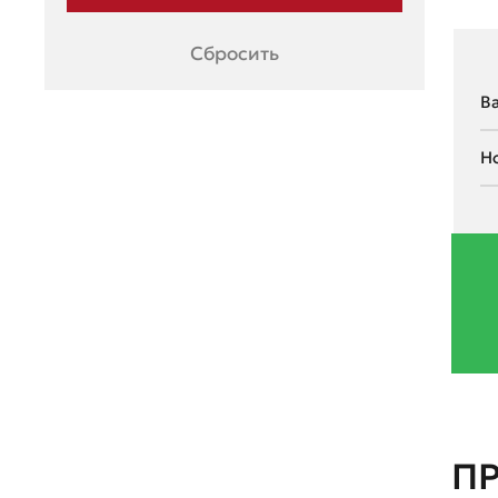
Porsche
Ravon
Сбросить
Renault
Seat
Skoda
Ssang Young
Subaru
Suzuki
Toyota
UAZ
Volkswagen
П
Volvo