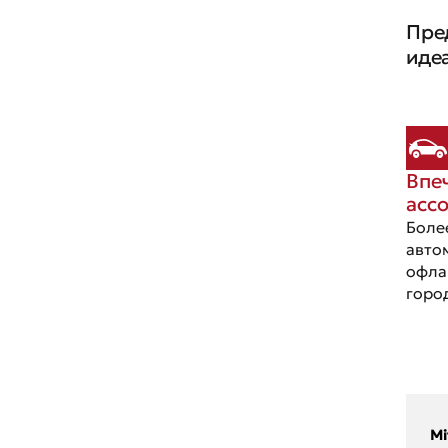
ГАЗ
Пре
иде
Впе
асс
Боле
авто
офла
горо
Mi