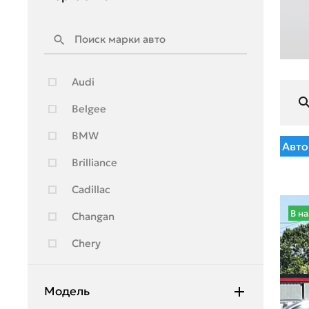
Audi
Belgee
BMW
Авто
Brilliance
Cadillac
В н
Changan
Chery
Chevrolet
Модель
Citroen