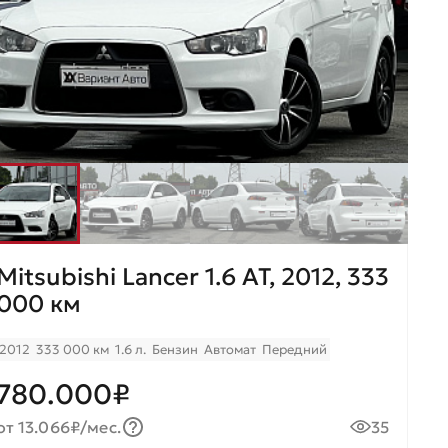
Mitsubishi Lancer 1.6 AT, 2012, 333
000 км
2012
333 000 км
1.6 л.
Бензин
Автомат
Передний
780.000₽
от 13.066₽/мес.
35