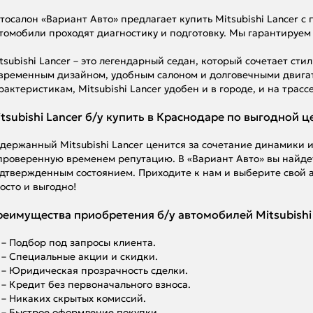
тосалон «Вариант Авто» предлагает купить Mitsubishi Lancer с
томобили проходят диагностику и подготовку. Мы гарантируем
tsubishi Lancer – это легендарный седан, который сочетает ст
временным дизайном, удобным салоном и долговечными двига
рактеристикам, Mitsubishi Lancer удобен и в городе, и на трассе
tsubishi Lancer б/у купить в Краснодаре по выгодной ц
держанный Mitsubishi Lancer ценится за сочетание динамики и
проверенную временем репутацию. В «Вариант Авто» вы найдете
дтвержденным состоянием. Приходите к нам и выберите свой ав
осто и выгодно!
еимущества приобретения б/у автомобилей Mitsubishi 
– Подбор под запросы клиента.
– Специальные акции и скидки.
– Юридическая прозрачность сделки.
– Кредит без первоначального взноса.
– Никаких скрытых комиссий.
– Быстрое оформление покупки.