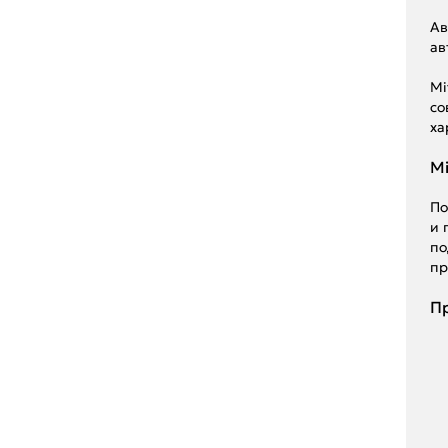
Ав
ав
Mi
со
ха
Mi
По
и 
по
пр
Пр