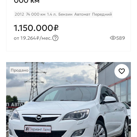
000 км
2012
74 000 км
1.4 л.
Бензин
Автомат
Передний
1.150.000₽
от 19.264₽/мес.
589
Продано