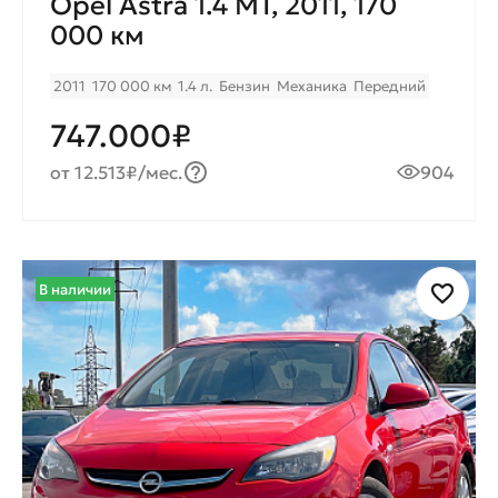
Opel Astra 1.4 MT, 2011, 170
000 км
2011
170 000 км
1.4 л.
Бензин
Механика
Передний
747.000₽
от 12.513₽/мес.
904
В наличии