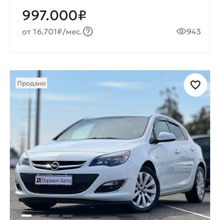
997.000₽
от 16.701₽/мес.
943
Продано